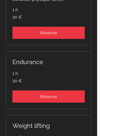
1 h
20
20 €
euros
Réserver
Endurance
1 h
20
20 €
euros
Réserver
Weight lifting
20