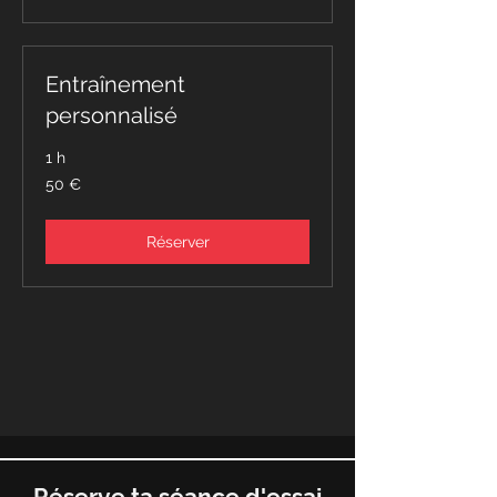
Entraînement
personnalisé
1 h
50
50 €
euros
Réserver
Réserve ta séance d'essai