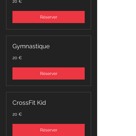
20 €
euros
Réserver
Gymnastique
20
20 €
euros
Réserver
CrossFit Kid
20
20 €
euros
Réserver